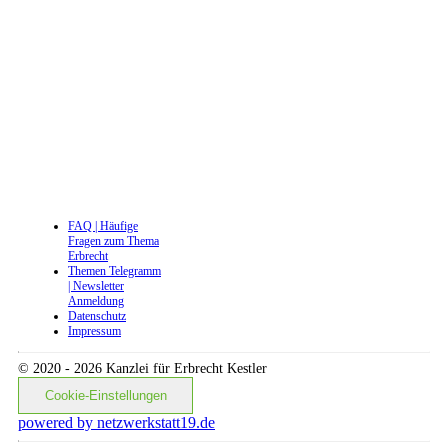
Filiale Regensburg
Dr.-Martin-Luther-Str. 15 |
93047
Regensburg | Telefon
0941 46718737
Beratungszeiten: Montag -
Freitag 8::30 - 12:30 Uhr |
13:00 - 16:00 Uhr
FAQ | Häufige
Fragen zum Thema
Erbrecht
Themen Telegramm
| Newsletter
Anmeldung
Datenschutz
Impressum
© 2020 - 2026 Kanzlei für Erbrecht Kestler
Cookie-Einstellungen
powered by netzwerkstatt19.de