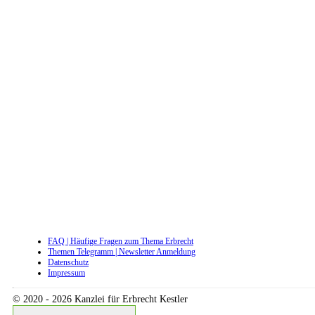
Filiale Cham
Hafnerstraße 19 | 93413 Cham | Telefon
09971 7644862
Filiale Bad Kötzting
Metzstraße 12 | 93444 Bad Kötzting | Telefon
09941 9552877
Filiale Regensburg
Dr.-Martin-Luther-Str. 15 |
93047
Regensburg | Telefon
0941 46718737
Beratungszeiten: Montag - Freitag 8::30 - 12:30 Uhr | 13:00 - 16:00 Uhr
FAQ | Häufige Fragen zum Thema Erbrecht
Themen Telegramm | Newsletter Anmeldung
Datenschutz
Impressum
© 2020 - 2026 Kanzlei für Erbrecht Kestler