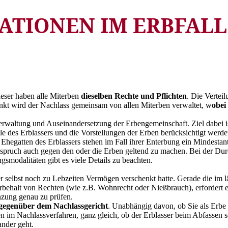
ATIONEN IM ERBFALL
dieser haben alle Miterben
dieselben Rechte und Pflichten
. Die Vertei
nkt wird der Nachlass gemeinsam von allen Miterben verwaltet, w
obei
erwaltung und Auseinandersetzung der Erbengemeinschaft. Ziel dabei i
le des Erblassers und die Vorstellungen der Erben berücksichtigt werde
hegatten des Erblassers stehen im Fall ihrer Enterbung ein Mindestan
n Anspruch auch gegen den oder die Erben geltend zu machen. Bei der Du
gsmodalitäten gibt es viele Details zu beachten.
er selbst noch zu Lebzeiten Vermögen verschenkt hatte. Gerade die i
behalt von Rechten (wie z.B. Wohnrecht oder Nießbrauch), erfordert ei
änzung genau zu prüfen.
gegenüber dem Nachlassgericht
. Unabhängig davon, ob Sie als Erbe 
n im Nachlassverfahren, ganz gleich, ob der Erblasser beim Abfassen se
ander geht.