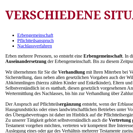
VERSCHIEDENE SITU
Erbengemeinschaft
Pflichtteilsanspruch
Nachlassverfahren
Erben mehrere Personen, so entsteht eine
Erbengemeinschaft
. In 
Auseinandersetzung
der Erbengemeinschaft. Bis zu diesem Zeitpu
Wir übernehmen für Sie die
Verhandlung
mit Ihren Miterben bei V
Sicherstellung, dass neben allen gesetzlichen Vorgaben auch der Wil
Abkömmlingen (hierzu zählen Kinder und Enkelkinder), Eltern und E
Selbstverständlich ist es statthaft, diesen gesetzlich vorgesehene
Wertermittlung des Nachlasses, bis hin zur Verhandlung über Zahlun
Der Anspruch auf Pflichtteils
ergänzung
entsteht, wenn der Erblass
Hausgrundstücks oder eines landwirtschaftlichen Betriebes unter Vor
des Übergabevertrages ist daher im Hinblick auf die Pflichtteilserg
Zu unserer Tätigkeit gehört selbstverständlich auch die
Vertretung 
Testament vorgehen möchten, vertreten wir kompetent Ihre Interesse
Auslegung eines oder gar des Verhältnis mehrerer Testamente zuein