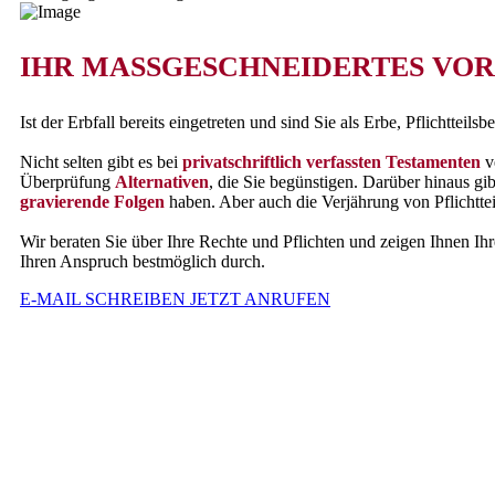
IHR MASSGESCHNEIDERTES VO
Ist der Erbfall bereits eingetreten und sind Sie als Erbe, Pflichtteil
Nicht selten gibt es bei
privatschriftlich verfassten Testamenten
ve
Überprüfung
Alternativen
, die Sie begünstigen. Darüber hinaus g
gravierende Folgen
haben. Aber auch die Verjährung von Pflichtte
Wir beraten Sie über Ihre Rechte und Pflichten und zeigen Ihnen
Ihren Anspruch bestmöglich durch.
E-MAIL SCHREIBEN
JETZT ANRUFEN
Kanzlei für Erbrecht
Obere Bräuhausstraße 1 | 93449 Waldmünchen | Telefon
09972 3003690